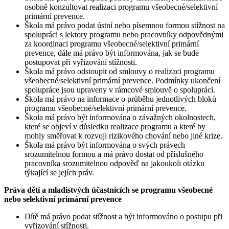
osobně konzultovat realizaci programu všeobecné/selektivní
primární prevence.
Škola má právo podat ústní nebo písemnou formou stížnost na
spolupráci s lektory programu nebo pracovníky odpovědnými
za koordinaci programu všeobecné/selektivní primární
prevence, dále má právo být informována, jak se bude
postupovat při vyřizování stížnosti.
Škola má právo odstoupit od smlouvy o realizaci programu
všeobecné/selektivní primární prevence. Podmínky ukončení
spolupráce jsou upraveny v rámcové smlouvě o spolupráci.
Škola má právo na informace o průběhu jednotlivých bloků
programu všeobecné/selektivní primární prevence.
Škola má právo být informována o závažných okolnostech,
které se objeví v důsledku realizace programu a které by
mohly směřovat k rozvoji rizikového chování nebo jiné krize.
Škola má právo být informována o svých právech
srozumitelnou formou a má právo dostat od příslušného
pracovníka srozumitelnou odpověď na jakoukoli otázku
týkající se jejích práv.
Práva dětí a mladistvých účastnících se programu všeobecné
nebo selektivní primární prevence
Dítě má právo podat stížnost a být informováno o postupu při
vyřizování stížnosti.