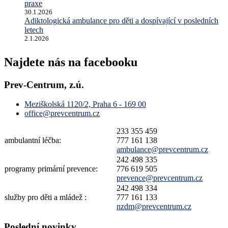
praxe
30.1.2026
Adiktologická ambulance pro děti a dospívající v posledních
letech
2.1.2026
Najdete nás na facebooku
Prev-Centrum, z.ú.
Meziškolská 1120/2, Praha 6 - 169 00
office@prevcentrum.cz
233 355 459
ambulantní léčba:
777 161 138
ambulance@prevcentrum.cz
242 498 335
programy primární prevence:
776 619 505
prevence@prevcentrum.cz
242 498 334
služby pro děti a mládež :
777 161 133
nzdm@prevcentrum.cz
Poslední novinky