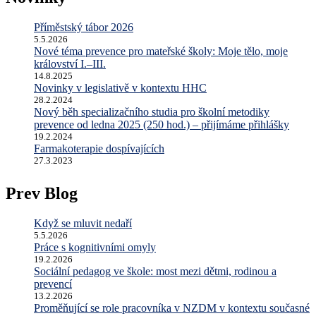
...
Příměstský tábor 2026
5.5.2026
Nové téma prevence pro mateřské školy: Moje tělo, moje
království I.–III.
14.8.2025
Novinky v legislativě v kontextu HHC
28.2.2024
Nový běh specializačního studia pro školní metodiky
prevence od ledna 2025 (250 hod.) – přijímáme přihlášky
19.2.2024
Farmakoterapie dospívajících
27.3.2023
Prev Blog
Když se mluvit nedaří
5.5.2026
Práce s kognitivními omyly
19.2.2026
Sociální pedagog ve škole: most mezi dětmi, rodinou a
prevencí
13.2.2026
Proměňující se role pracovníka v NZDM v kontextu současné