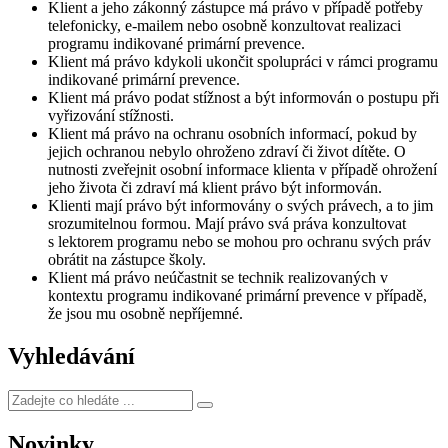
Klient a jeho zákonný zástupce má právo v případě potřeby
telefonicky, e-mailem nebo osobně konzultovat realizaci
programu indikované primární prevence.
Klient má právo kdykoli ukončit spolupráci v rámci programu
indikované primární prevence.
Klient má právo podat stížnost a být informován o postupu při
vyřizování stížnosti.
Klient má právo na ochranu osobních informací, pokud by
jejich ochranou nebylo ohroženo zdraví či život dítěte. O
nutnosti zveřejnit osobní informace klienta v případě ohrožení
jeho života či zdraví má klient právo být informován.
Klienti mají právo být informovány o svých právech, a to jim
srozumitelnou formou. Mají právo svá práva konzultovat
s lektorem programu nebo se mohou pro ochranu svých práv
obrátit na zástupce školy.
Klient má právo neúčastnit se technik realizovaných v
kontextu programu indikované primární prevence v případě,
že jsou mu osobně nepříjemné.
Vyhledávání
Zadejte
co
hledáte
Novinky