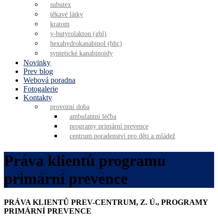
subutex
těkavé látky
kratom
y-butyrolakton (gbl)
hexahydrokanabinol (hhc)
syntetické kanabinoidy
Novinky
Prev blog
Webová poradna
Fotogalerie
Kontakty
provozní doba
ambulantní léčba
programy primární prevence
centrum poradenství pro děti a mládež
Práva klientů programu
primární prevence
PRÁVA KLIENTŮ PREV-CENTRUM, Z. Ú., PROGRAMY
PRIMÁRNÍ PREVENCE