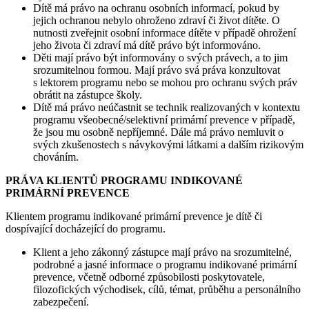
Dítě má právo na ochranu osobních informací, pokud by
jejich ochranou nebylo ohroženo zdraví či život dítěte. O
nutnosti zveřejnit osobní informace dítěte v případě ohrožení
jeho života či zdraví má dítě právo být informováno.
Děti mají právo být informovány o svých právech, a to jim
srozumitelnou formou. Mají právo svá práva konzultovat
s lektorem programu nebo se mohou pro ochranu svých práv
obrátit na zástupce školy.
Dítě má právo neúčastnit se technik realizovaných v kontextu
programu všeobecné/selektivní primární prevence v případě,
že jsou mu osobně nepříjemné. Dále má právo nemluvit o
svých zkušenostech s návykovými látkami a dalším rizikovým
chováním.
PRÁVA KLIENTŮ PROGRAMU INDIKOVANÉ
PRIMÁRNÍ PREVENCE
Klientem programu indikované primární prevence je dítě či
dospívající docházející do programu.
Klient a jeho zákonný zástupce mají právo na srozumitelné,
podrobné a jasné informace o programu indikované primární
prevence, včetně odborné způsobilosti poskytovatele,
filozofických východisek, cílů, témat, průběhu a personálního
zabezpečení.