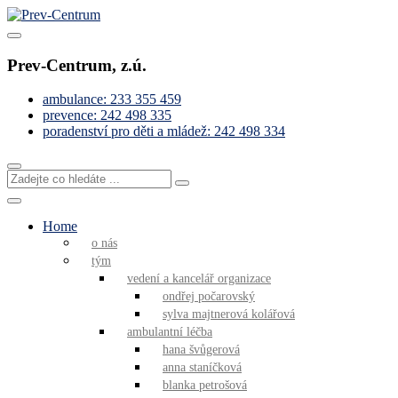
Skip
to
Pomáháme s řešením obtížných životních situací
content
Prev-Centrum
Prev-Centrum, z.ú.
ambulance: 233 355 459
prevence: 242 498 335
poradenství pro děti a mládež: 242 498 334
Zadejte
co
hledáte
...
Home
o nás
tým
vedení a kancelář organizace
ondřej počarovský
sylva majtnerová kolářová
ambulantní léčba
hana švůgerová
anna staníčková
blanka petrošová