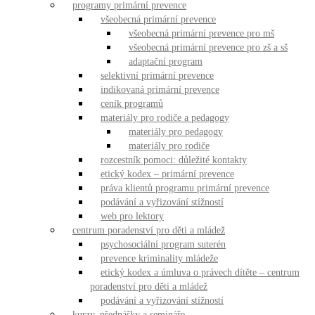
programy primární prevence
všeobecná primární prevence
všeobecná primární prevence pro mš
všeobecná primární prevence pro zš a sš
adaptační program
selektivní primární prevence
indikovaná primární prevence
ceník programů
materiály pro rodiče a pedagogy
materiály pro pedagogy
materiály pro rodiče
rozcestník pomoci: důležité kontakty
etický kodex – primární prevence
práva klientů programu primární prevence
podávání a vyřizování stížností
web pro lektory
centrum poradenství pro děti a mládež
psychosociální program suterén
prevence kriminality mládeže
etický kodex a úmluva o právech dítěte – centrum
poradenství pro děti a mládež
podávání a vyřizování stížností
kurzy, přednášky a semináře