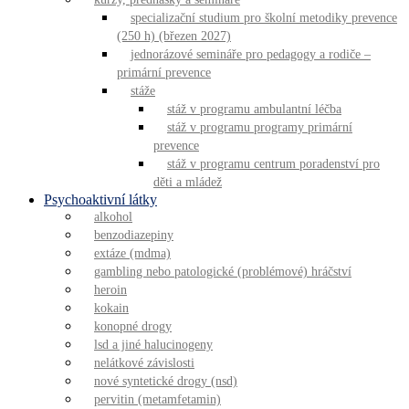
specializační studium pro školní metodiky prevence
(250 h) (březen 2027)
jednorázové semináře pro pedagogy a rodiče –
primární prevence
stáže
stáž v programu ambulantní léčba
stáž v programu programy primární
prevence
stáž v programu centrum poradenství pro
děti a mládež
Psychoaktivní látky
alkohol
benzodiazepiny
extáze (mdma)
gambling nebo patologické (problémové) hráčství
heroin
kokain
konopné drogy
lsd a jiné halucinogeny
nelátkové závislosti
nové syntetické drogy (nsd)
pervitin (metamfetamin)