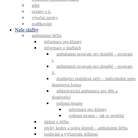
gdpr
orgány z.ú.
výroční zprávy
poděkování
Naše služby
ambulantní léčba
informace pro klienty
informace o službách
ambulantní program pro dospělé – program
i.
ambulantní program pro dospělé – program
ii.
doplňující podpůrná péče – individuální nebo
skupinová forma
adiktologická ambulance pro děti a
dospívající
rodinná terapie
informace pro klienty
rodinná terapie – jak to probíhá
žádost o léčbu
etický kodex a práva klientů – ambulantní léčba
podávání a vyřizování stížností