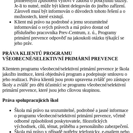
přiměřeným způsobem vyhoví v žádosti o poskytnutí služby.
Je-li to nutné, může být klient delegován do jiného zařízení.
Zároveň musí být informován o důvodech tohoto řešení a o
možnostech, které existují.
Klient má právo na podrobné a jemu srozumitelné
informování o svých právech a má právo dostat od
příslušného pracovníka Prev-Centrum, z. ú., Programy
primární prevence odpověď na jakoukoli otázku týkající se
jeho práv.
PRÁVA KLIENTŮ PROGRAMU
VŠEOBECNÉ/SELEKTIVNÍ PRIMÁRNÍ PREVENCE
Klientem programu všeobecné/selektivní primární prevence je škola
jakožto instituce, která objednává program a podepisuje smlouvu o
jeho realizaci. Práva klientů jsou proto upravena zvlášť pro zástupce
školy a zvlášť pro děti účastnící se programu všeobecné/selektivní
primární prevence, které jsou jeho cílovou skupinou.
Práva spolupracujících škol
Škola má právo na srozumitelné, podrobné a jasné informace
o programu všeobecné/selektivní primární prevence, včetně
odborné způsobilosti poskytovatele, filozofických
východisek, cílů, témat, průběhu a personálního zabezpečení.
Škola má právo v případě potřeby telefonicky, e-mailem nebo