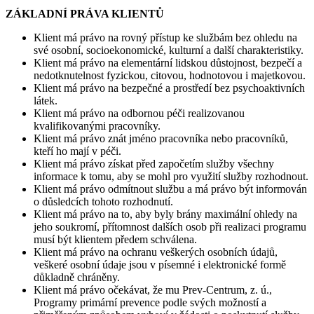
ZÁKLADNÍ PRÁVA KLIENTŮ
Klient má právo na rovný přístup ke službám bez ohledu na
své osobní, socioekonomické, kulturní a další charakteristiky.
Klient má právo na elementární lidskou důstojnost, bezpečí a
nedotknutelnost fyzickou, citovou, hodnotovou i majetkovou.
Klient má právo na bezpečné a prostředí bez psychoaktivních
látek.
Klient má právo na odbornou péči realizovanou
kvalifikovanými pracovníky.
Klient má právo znát jméno pracovníka nebo pracovníků,
kteří ho mají v péči.
Klient má právo získat před započetím služby všechny
informace k tomu, aby se mohl pro využití služby rozhodnout.
Klient má právo odmítnout službu a má právo být informován
o důsledcích tohoto rozhodnutí.
Klient má právo na to, aby byly brány maximální ohledy na
jeho soukromí, přítomnost dalších osob při realizaci programu
musí být klientem předem schválena.
Klient má právo na ochranu veškerých osobních údajů,
veškeré osobní údaje jsou v písemné i elektronické formě
důkladně chráněny.
Klient má právo očekávat, že mu Prev-Centrum, z. ú.,
Programy primární prevence podle svých možností a