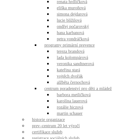
renata hrdličková
eliška muroňová
simona dejdarová
lucie blížilová
ondřej počarovský
hana karbanová
petra vondráčková
programy primární prevence
tereza brandová
lada kolompárová
veronika sandtnerová
kateřina stará
vojtěch dvořák
alžběta černochová
centrum poradenství pro děti a mládež
barbora metličková
karolína lauerová
rozálie hiczová
martin schauer
historie organizace
prev–centrum 20 let výročí
certifikace služeb
registrace sociálních služeb