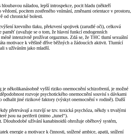
 hloubavou náladou, lepší introspekce, pocit hladu (někteří
ho vědomí, pocitem zostřeného vnímání, změnami orientace v prostoru,
ě od chronické bolesti.
zvýšení krevního tlaku, překrvení spojivek (zarudlé oči), celková
 se paměť (uvažuje se o tom, že hlavní funkcí endogenních
 méně intenzivně prožívat orgazmus. Zdá se, že THC tlumí sexuální
áta motivace k většině dříve běžných a žádoucích aktivit. Tlumící
li s užíváním jako mladší.
e několikanásobně vyšší riziko onemocnění schizofrenií, je možné
pravděpodobnost rozvoje psychotického onemocnění souvisí s dávkami
odhalit jiné rizikové faktory (výskyt onemocnění v rodině). Další
y přetrvávají a rozvíjí se tzv. toxická psychóza, někdy s trvalými
teré jsou na periferii (mimo „tunel“).
 cest. Dlouhodobé užívání kanabinoidů ohrožuje oběhový systém,
ek energie a motivace k činnosti, snížené ambice, apatii, snížení