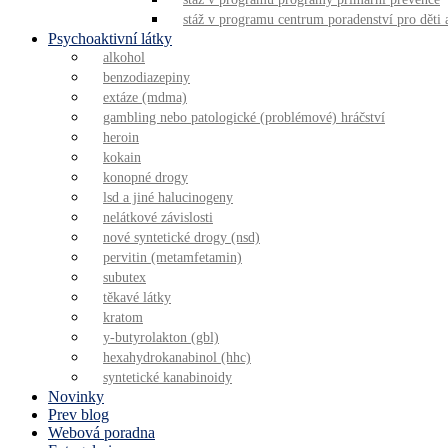
stáž v programu centrum poradenství pro děti 
Psychoaktivní látky
alkohol
benzodiazepiny
extáze (mdma)
gambling nebo patologické (problémové) hráčství
heroin
kokain
konopné drogy
lsd a jiné halucinogeny
nelátkové závislosti
nové syntetické drogy (nsd)
pervitin (metamfetamin)
subutex
těkavé látky
kratom
y-butyrolakton (gbl)
hexahydrokanabinol (hhc)
syntetické kanabinoidy
Novinky
Prev blog
Webová poradna