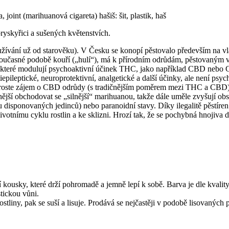
 joint (marihuanová cigareta) hašiš: šit, plastik, haš
ryskyřici a sušených květenstvích.
užívání už od starověku). V Česku se konopí pěstovalo především na vl
 v současné podobě kouří („hulí“), má k přírodním odrůdám, pěstovaný
k, které modulují psychoaktivní účinek THC, jako například CBD nebo 
pileptické, neuroprotektivní, analgetické a další účinky, ale není psyc
oste zájem o CBD odrůdy (s tradičnějším poměrem mezi THC a CBD). U 
dnější obchodovat se „silnější“ marihuanou, takže dále uměle zvyšují
 disponovaných jedinců) nebo paranoidní stavy. Díky ilegalitě pěstíre
k životnímu cyklu rostlin a ke sklizni. Hrozí tak, že se pochybná hnoj
nší kousky, které drží pohromadě a jemně lepí k sobě. Barva je dle kvali
tickou vůni.
ostliny, pak se suší a lisuje. Prodává se nejčastěji v podobě lisovaných