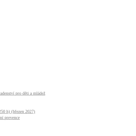
adenství pro děti a mládež
250 h) (březen 2027)
ní prevence