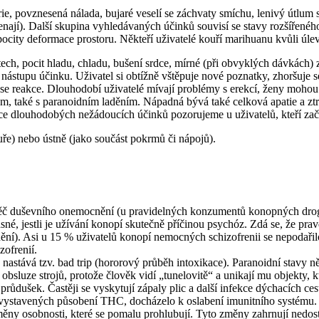
ie, povznesená nálada, bujaré veselí se záchvaty smíchu, lenivý útlum s
enají). Další skupina vyhledávaných účinků souvisí se stavy rozšířené
ocity deformace prostoru. Někteří uživatelé kouří marihuanu kvůli úlev
stech, pocit hladu, chladu, bušení srdce, mírné (při obvyklých dávkách) 
i nástupu účinku. Uživatel si obtížně vštěpuje nové poznatky, zhoršuje
e reakce. Dlouhodobí uživatelé mívají problémy s erekcí, ženy mohou
em, také s paranoidním laděním. Nápadná bývá také celková apatie a ztr
e dlouhodobých nežádoucích účinků pozorujeme u uživatelů, kteří zača
uře) nebo ústně (jako součást pokrmů či nápojů).
ěč duševního onemocnění (u pravidelných konzumentů konopných drog j
asné, jestli je užívání konopí skutečně příčinou psychóz. Zdá se, že 
í). Asi u 15 % uživatelů konopí nemocných schizofrenii se nepodařilo 
zofrenií.
stává tzv. bad trip (hororový průběh intoxikace). Paranoidní stavy někd
 obsluze strojů, protože člověk vidí „tunelovitě“ a unikají mu objekty, k
a průdušek. Častěji se vyskytují zápaly plic a další infekce dýchacích
ů, vystavených působení THC, docházelo k oslabení imunitního systému.
ny osobnosti, které se pomalu prohlubují. Tyto změny zahrnují nedostat