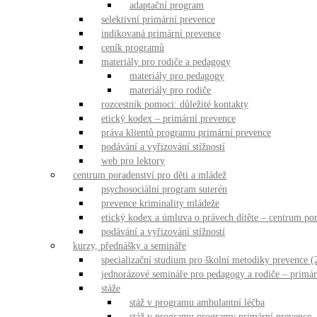
adaptační program
selektivní primární prevence
indikovaná primární prevence
ceník programů
materiály pro rodiče a pedagogy
materiály pro pedagogy
materiály pro rodiče
rozcestník pomoci: důležité kontakty
etický kodex – primární prevence
práva klientů programu primární prevence
podávání a vyřizování stížností
web pro lektory
centrum poradenství pro děti a mládež
psychosociální program suterén
prevence kriminality mládeže
etický kodex a úmluva o právech dítěte – centrum por
podávání a vyřizování stížností
kurzy, přednášky a semináře
specializační studium pro školní metodiky prevence (
jednorázové semináře pro pedagogy a rodiče – primár
stáže
stáž v programu ambulantní léčba
stáž v programu programy primární prevence