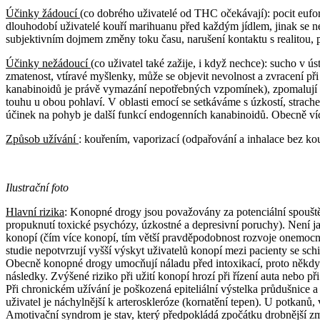
Účinky žádoucí
(co dobrého uživatelé od THC očekávají): pocit eufor
dlouhodobí uživatelé kouří marihuanu před každým jídlem, jinak se n
subjektivním dojmem změny toku času, narušení kontaktu s realitou, p
Účinky nežádoucí
(co uživatel také zažije, i když nechce): sucho v ú
zmatenost, vtíravé myšlenky, může se objevit nevolnost a zvracení př
kanabinoidů je právě vymazání nepotřebných vzpomínek), zpomalují s
touhu u obou pohlaví. V oblasti emocí se setkáváme s úzkostí, strach
účinek na pohyb je další funkcí endogenních kanabinoidů. Obecně víc
Způsob užívání
: kouřením, vaporizací (odpařování a inhalace bez ko
Ilustrační foto
Hlavní rizika
: Konopné drogy jsou považovány za potenciální spoušt
propuknutí toxické psychózy, úzkostné a depresivní poruchy). Není j
konopí (čím více konopí, tím větší pravděpodobnost rozvoje onemocněn
studie nepotvrzují vyšší výskyt uživatelů konopí mezi pacienty se schi
Obecně konopné drogy umocňují náladu před intoxikací, proto někdy na
následky. Zvýšené riziko při užití konopí hrozí při řízení auta nebo při
Při chronickém užívání je poškozená epiteliální výstelka průdušnice 
uživatel je náchylnější k arteroskleróze (kornatění tepen). U potkan
Amotivační syndrom je stav, který předpokládá zpočátku drobnější změ