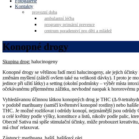
Fotogalerie
Kontakty
provozní doba
ambulantní léčba
programy primární prevence
centrum poradenství pro děti a mládež
Konopné drogy
Skupina drog:
halucinogeny
Konopné drogy se většinou řadí mezi halucinogeny, ale jejich účinky 
změnám myšlení (záleží ovšem také na velikosti dávky). I proto je m
jedince při užití látky) a setting (okolní podmínky – výběr místa int
očekávanému příjemnému zážitku, nevhodné naopak k hororovému průb
Vyhledávanou účinnou látkou konopných drog je THC (∆-9-tetrahydroc
v podobě marihuany (samičí květenství konopné rostliny) nebo hašiše 
THC. Je možné rozlišovat i odrůdy konopí, nejznámější jsou odrůdy C
u celé květiny podle výšky, konstituce a listů, nikoliv podle palic, kt
Obecně Sativa má spíše stimulační účinky, může probouzet kreativitu, 
má chuť relaxovat.
Zástupci:
marihuana, hašiš, hašišový olej