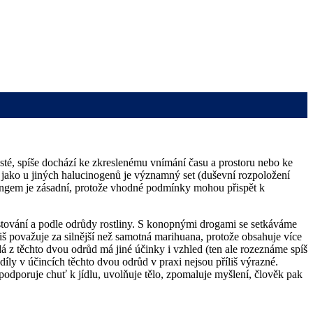
asté, spíše dochází ke zkreslenému vnímání času a prostoru nebo ke
 jako u jiných halucinogenů je významný set (duševní rozpoložení
ettingem je zásadní, protože vhodné podmínky mohou přispět k
stování a podle odrůdy rostliny. S konopnými drogami se setkáváme
iš považuje za silnější než samotná marihuana, protože obsahuje více
 z těchto dvou odrůd má jiné účinky i vzhled (ten ale rozeznáme spíš
zdíly v účincích těchto dvou odrůd v praxi nejsou příliš výrazné.
 podporuje chuť k jídlu, uvolňuje tělo, zpomaluje myšlení, člověk pak