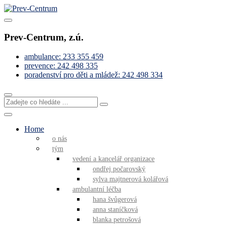
Skip
to
Pomáháme s řešením obtížných životních situací
content
Prev-Centrum
Prev-Centrum, z.ú.
ambulance: 233 355 459
prevence: 242 498 335
poradenství pro děti a mládež: 242 498 334
Zadejte
co
hledáte
...
Home
o nás
tým
vedení a kancelář organizace
ondřej počarovský
sylva majtnerová kolářová
ambulantní léčba
hana švůgerová
anna staníčková
blanka petrošová