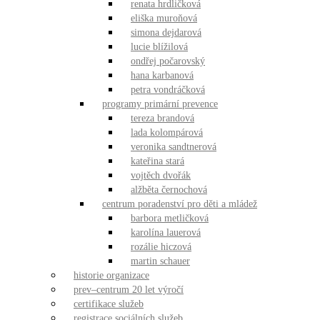
renata hrdličková
eliška muroňová
simona dejdarová
lucie blížilová
ondřej počarovský
hana karbanová
petra vondráčková
programy primární prevence
tereza brandová
lada kolompárová
veronika sandtnerová
kateřina stará
vojtěch dvořák
alžběta černochová
centrum poradenství pro děti a mládež
barbora metličková
karolína lauerová
rozálie hiczová
martin schauer
historie organizace
prev–centrum 20 let výročí
certifikace služeb
registrace sociálních služeb