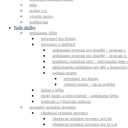
gdpr
orgány z.ú.
výroční zprávy
poděkování
Naše služby
ambulantní léčba
informace pro klienty
informace o službách
ambulantní program pro dospělé – program i.
ambulantní program pro dospělé – program ii.
doplňující podpůrná péče – individuální nebo
adiktologická ambulance pro děti a dospívající
rodinná terapie
informace pro klienty
rodinná terapie – jak to probíhá
žádost o léčbu
etický kodex a práva klientů – ambulantní léčba
podávání a vyřizování stížností
programy primární prevence
všeobecná primární prevence
všeobecná primární prevence pro mš
všeobecná primární prevence pro zš a sš