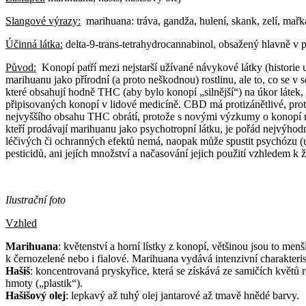
Slangové výrazy:
marihuana: tráva, gandža, hulení, skank, zelí, mařka,
Účinná látka:
delta-9-trans-tetrahydrocannabinol, obsažený hlavně v p
Původ:
Konopí patří mezi nejstarší užívané návykové látky (historie 
marihuanu jako přírodní (a proto neškodnou) rostlinu, ale to, co se
které obsahují hodně THC (aby bylo konopí „silnější“) na úkor láte
připisovaných konopí v lidové medicíně. CBD má protizánětlivé, protie
nejvyššího obsahu THC obrátí, protože s novými výzkumy o konopí r
kteří prodávají marihuanu jako psychotropní látku, je pořád nejvýho
léčivých či ochranných efektů nemá, naopak může spustit psychózu (u
pesticidů, ani jejích množství a načasování jejich použití vzhledem 
Ilustrační foto
Vzhled
Marihuana
: květenství a horní lístky z konopí, většinou jsou to me
k černozelené nebo i fialové. Marihuana vydává intenzivní charakteris
Hašiš
: koncentrovaná pryskyřice, která se získává ze samičích květů r
hmoty („plastik“).
Hašišový olej
: lepkavý až tuhý olej jantarové až tmavě hnědé barvy.