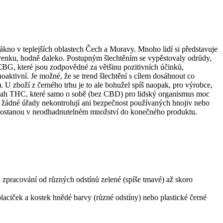
ákno v teplejších oblastech Čech a Moravy. Mnoho lidí si představuje
m venku, hodně daleko. Postupným šlechtěním se vypěstovaly odrůdy,
CBG, které jsou zodpovědné za většinu pozitivních účinků,
hoaktivní. Je možné, že se trend šlechtění s cílem dosáhnout co
zboží z černého trhu je to ale bohužel spíš naopak, pro výrobce,
 obsah THC, které samo o sobě (bez CBD) pro lidský organismus moc
n žádné úřady nekontrolují ani bezpečnost používaných hnojiv nebo
iva dostanou v neodhadnutelném množství do konečného produktu.
ty zpracování od různých odstínů zelené (spíše tmavé) až skoro
 placiček a kostek hnědé barvy (různé odstíny) nebo plastické černé