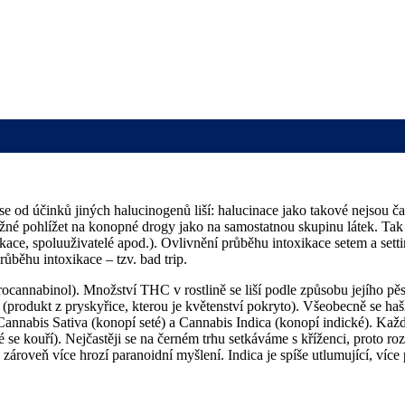
se od účinků jiných halucinogenů liší: halucinace jako takové nejsou č
ožné pohlížet na konopné drogy jako na samostatnou skupinu látek. Tak
oxikace, spoluuživatelé apod.). Ovlivnění průběhu intoxikace setem a s
ěhu intoxikace – tzv. bad trip.
annabinol). Množství THC v rostlině se liší podle způsobu jejího pě
(produkt z pryskyřice, kterou je květenství pokryto). Všeobecně se haš
annabis Sativa (konopí seté) a Cannabis Indica (konopí indické). Každá
eré se kouří). Nejčastěji se na černém trhu setkáváme s kříženci, proto ro
zároveň více hrozí paranoidní myšlení. Indica je spíše utlumující, více