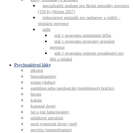
specializační studium pro školní metodiky prevence
(250 h) (březen 2027)
jednorázové semináře pro pedagogy a rodiče –
primární prevence
stáže
stáž v programu ambulantní léčba
stáž v programu programy primární
prevence
stáž v programu centrum poradenství pro
děti a mládež
Psychoaktivní látky
alkohol
benzodiazepiny
extáze (mdma)
gambling nebo patologické (problémové) hráčství
heroin
kokain
konopné drogy
lsd a jiné halucinogeny
nelátkové závislosti
nové syntetické drogy (nsd)
pervitin (metamfetamin)