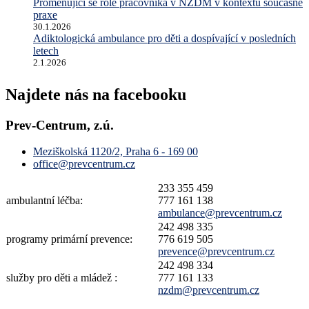
Proměňující se role pracovníka v NZDM v kontextu současné
praxe
30.1.2026
Adiktologická ambulance pro děti a dospívající v posledních
letech
2.1.2026
Najdete nás na facebooku
Prev-Centrum, z.ú.
Meziškolská 1120/2, Praha 6 - 169 00
office@prevcentrum.cz
233 355 459
ambulantní léčba:
777 161 138
ambulance@prevcentrum.cz
242 498 335
programy primární prevence:
776 619 505
prevence@prevcentrum.cz
242 498 334
služby pro děti a mládež :
777 161 133
nzdm@prevcentrum.cz