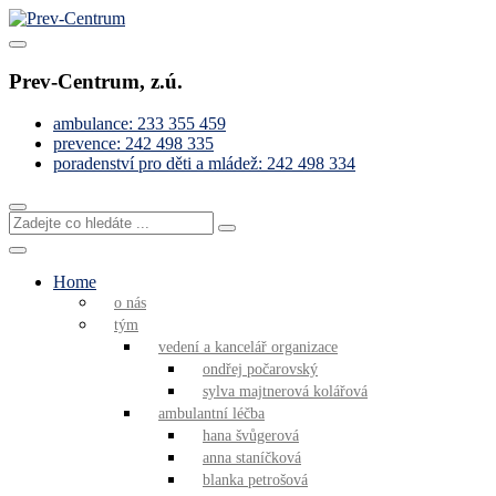
Skip
to
Pomáháme s řešením obtížných životních situací
content
Prev-Centrum
Prev-Centrum, z.ú.
ambulance: 233 355 459
prevence: 242 498 335
poradenství pro děti a mládež: 242 498 334
Zadejte
co
hledáte
...
Home
o nás
tým
vedení a kancelář organizace
ondřej počarovský
sylva majtnerová kolářová
ambulantní léčba
hana švůgerová
anna staníčková
blanka petrošová