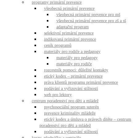
programy primární prevence
všeobecná primární prevence
všeobecná primární prevence pro mš
všeobecná primární prevence pro zš a sš
adaptační program
selektivní primární prevence
indikovaná primární prevence
ceník programů
materiály pro rodiče a pedagogy
materiály pro pedagogy
materiály pro rodiče
rozcestník pomoci: důležité kontakty
etický kodex – primární prevence
práva klientů programu primární prevence
podávání a vyřizování stížností
web pro lektory
centrum poradenství pro děti a mládež
psychosociální program suterén
prevence kriminality mládeže
etický kodex a úmluva o právech dítěte – centrum
poradenství pro děti a mládež
podávání a vyřizování stížností
kurzy, přednášky a semináře