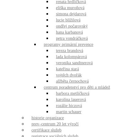
renata hrdličková
eliška muroňová
simona dejdarová
lucie blížilová
ondřej počarovský
hana karbanová
petra vondráčková
programy primární prevence
tereza brandová
lada kolompárová
veronika sandtnerová
kateřina stará
vojtěch dvořák
alžběta černochová
centrum poradenství pro děti a mládež
barbora metličková
karolína lauerová
rozálie hiczová
martin schauer
historie organizace
prev–centrum 20 let výročí
certifikace služeb
registrace sociálních služeb