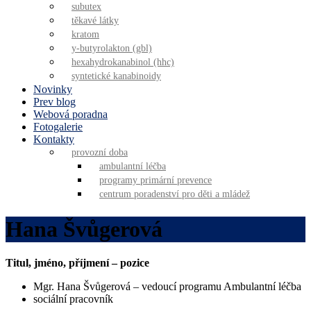
subutex
těkavé látky
kratom
y-butyrolakton (gbl)
hexahydrokanabinol (hhc)
syntetické kanabinoidy
Novinky
Prev blog
Webová poradna
Fotogalerie
Kontakty
provozní doba
ambulantní léčba
programy primární prevence
centrum poradenství pro děti a mládež
Hana Švůgerová
Titul, jméno, příjmení – pozice
Mgr. Hana Švůgerová – vedoucí programu Ambulantní léčba
sociální pracovník