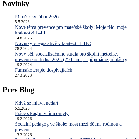
hledáte
Novinky
...
Příměstský tábor 2026
5.5.2026
Nové téma prevence pro mateřské školy: Moje tělo, moje
království I.–III.
14.8.2025
Novinky v legislativě v kontextu HHC
28.2.2024
Nový běh specializačního studia pro školní metodiky
prevence od ledna 2025 (250 hod.) – přijímáme přihlášky
19.2.2024
Farmakoterapie dospívajících
27.3.2023
Prev Blog
Když se mluvit nedaří
5.5.2026
Práce s kognitivními omyly
19.2.2026
Sociální pedagog ve škole: most mezi dětmi, rodinou a
prevencí
13.2.2026