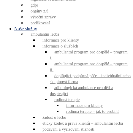
gdpr
orgány z.ú.
výroční zprávy
poděkování
Naše služby
ambulantní léčba
informace pro klienty
informace o službách
ambulantní program pro dospělé – program
i.
ambulantní program pro dospělé – program
ii.
doplňující podpůrná péče – individuální nebo
skupinová forma
adiktologická ambulance pro děti a
dospívající
rodinná terapie
informace pro klienty
rodinná terapie – jak to probíhá
žádost o léčbu
etický kodex a práva klientů – ambulantní léčba
podávání a vyřizování stížností