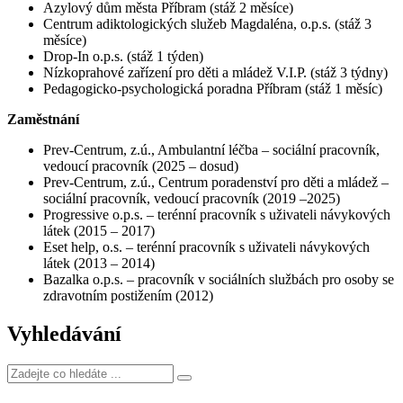
Azylový dům města Příbram (stáž 2 měsíce)
Centrum adiktologických služeb Magdaléna, o.p.s. (stáž 3
měsíce)
Drop-In o.p.s. (stáž 1 týden)
Nízkoprahové zařízení pro děti a mládež V.I.P. (stáž 3 týdny)
Pedagogicko-psychologická poradna Příbram (stáž 1 měsíc)
Zaměstnání
Prev-Centrum, z.ú., Ambulantní léčba – sociální pracovník,
vedoucí pracovník (2025 – dosud)
Prev-Centrum, z.ú., Centrum poradenství pro děti a mládež –
sociální pracovník, vedoucí pracovník (2019 –2025)
Progressive o.p.s. – terénní pracovník s uživateli návykových
látek (2015 – 2017)
Eset help, o.s. – terénní pracovník s uživateli návykových
látek (2013 – 2014)
Bazalka o.p.s. – pracovník v sociálních službách pro osoby se
zdravotním postižením (2012)
Vyhledávání
Zadejte
co