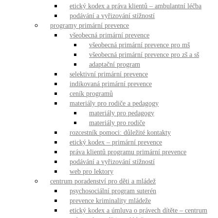
etický kodex a práva klientů – ambulantní léčba
podávání a vyřizování stížností
programy primární prevence
všeobecná primární prevence
všeobecná primární prevence pro mš
všeobecná primární prevence pro zš a sš
adaptační program
selektivní primární prevence
indikovaná primární prevence
ceník programů
materiály pro rodiče a pedagogy
materiály pro pedagogy
materiály pro rodiče
rozcestník pomoci: důležité kontakty
etický kodex – primární prevence
práva klientů programu primární prevence
podávání a vyřizování stížností
web pro lektory
centrum poradenství pro děti a mládež
psychosociální program suterén
prevence kriminality mládeže
etický kodex a úmluva o právech dítěte – centrum