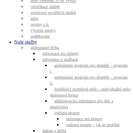
prev–centrum 20 let výročí
certifikace služeb
registrace sociálních služeb
gdpr
orgány z.ú.
výroční zprávy
poděkování
Naše služby
ambulantní léčba
informace pro klienty
informace o službách
ambulantní program pro dospělé – program
i.
ambulantní program pro dospělé – program
ii.
doplňující podpůrná péče – individuální nebo
skupinová forma
adiktologická ambulance pro děti a
dospívající
rodinná terapie
informace pro klienty
rodinná terapie – jak to probíhá
žádost o léčbu