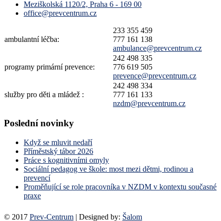
Meziškolská 1120/2, Praha 6 - 169 00
office@prevcentrum.cz
233 355 459
ambulantní léčba:
777 161 138
ambulance@prevcentrum.cz
242 498 335
programy primární prevence:
776 619 505
prevence@prevcentrum.cz
242 498 334
služby pro děti a mládež :
777 161 133
nzdm@prevcentrum.cz
Poslední novinky
Když se mluvit nedaří
Příměstský tábor 2026
Práce s kognitivními omyly
Sociální pedagog ve škole: most mezi dětmi, rodinou a
prevencí
Proměňující se role pracovníka v NZDM v kontextu současné
praxe
© 2017
Prev-Centrum
| Designed by:
Šalom