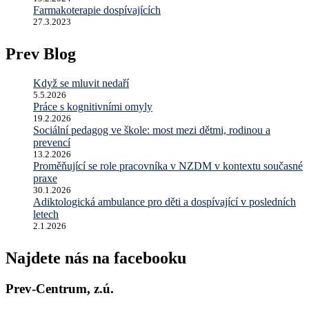
Farmakoterapie dospívajících
27.3.2023
Prev Blog
Když se mluvit nedaří
5.5.2026
Práce s kognitivními omyly
19.2.2026
Sociální pedagog ve škole: most mezi dětmi, rodinou a
prevencí
13.2.2026
Proměňující se role pracovníka v NZDM v kontextu současné
praxe
30.1.2026
Adiktologická ambulance pro děti a dospívající v posledních
letech
2.1.2026
Najdete nás na facebooku
Prev-Centrum, z.ú.