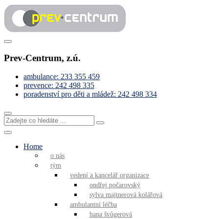
Skip
to
content
Pomáháme s řešením obtížných životních situací
Prev-Centrum
Prev-Centrum, z.ú.
ambulance: 233 355 459
prevence: 242 498 335
poradenství pro děti a mládež: 242 498 334
Zadejte
co
hledáte
...
Home
o nás
tým
vedení a kancelář organizace
ondřej počarovský
sylva majtnerová kolářová
ambulantní léčba
hana švůgerová