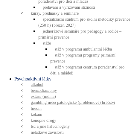
poradenství pro děti a mládež
podávání a vyřizování stížností
kurzy, přednášky a semináře
specializační studium pro školní metodiky prevence
(250 h) (březen 2027)
jednorázové semináře pro pedagogy a rodiče –
primární prevence
stáže
stáž v programu ambulantní léčba
stáž v programu programy primární
prevence
stáž v programu centrum poradenství pro
děti a mládež
Psychoaktivní látky
alkohol
benzodiazepiny
extáze (mdma)
gambling nebo patologické (problémové) hráčství
heroin
kokain
konopné drogy
lsd a jiné halucinogeny
nelátkové závislosti