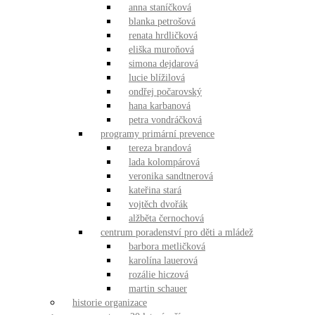
anna staníčková
blanka petrošová
renata hrdličková
eliška muroňová
simona dejdarová
lucie blížilová
ondřej počarovský
hana karbanová
petra vondráčková
programy primární prevence
tereza brandová
lada kolompárová
veronika sandtnerová
kateřina stará
vojtěch dvořák
alžběta černochová
centrum poradenství pro děti a mládež
barbora metličková
karolína lauerová
rozálie hiczová
martin schauer
historie organizace