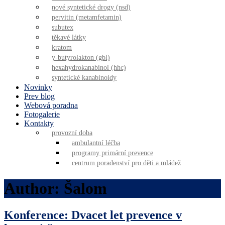
nové syntetické drogy (nsd)
pervitin (metamfetamin)
subutex
těkavé látky
kratom
y-butyrolakton (gbl)
hexahydrokanabinol (hhc)
syntetické kanabinoidy
Novinky
Prev blog
Webová poradna
Fotogalerie
Kontakty
provozní doba
ambulantní léčba
programy primární prevence
centrum poradenství pro děti a mládež
Author:
Šalom
Konference: Dvacet let prevence v