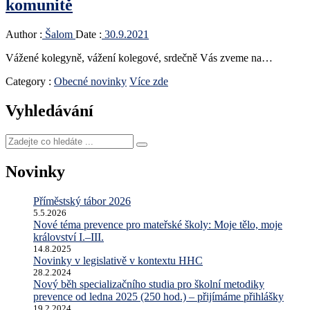
komunitě
Author :
Šalom
Date :
30.9.2021
Vážené kolegyně, vážení kolegové, srdečně Vás zveme na…
Category :
Obecné novinky
Více zde
Vyhledávání
Zadejte
co
hledáte
Novinky
...
Příměstský tábor 2026
5.5.2026
Nové téma prevence pro mateřské školy: Moje tělo, moje
království I.–III.
14.8.2025
Novinky v legislativě v kontextu HHC
28.2.2024
Nový běh specializačního studia pro školní metodiky
prevence od ledna 2025 (250 hod.) – přijímáme přihlášky
19.2.2024