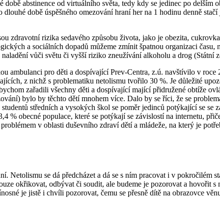
é době abstinence od virtuálního světa, tedy kdy se jedinec po delším o
po dlouhé době úspěšného omezování hraní her na 1 hodinu denně stačí 
sou zdravotní rizika sedavého způsobu života, jako je obezita, cukrovka
gických a sociálních dopadů můžeme zmínit špatnou organizaci času, ne
 naladění vůči světu či vyšší riziko zneužívání alkoholu a drog (Státní 
kou ambulanci pro děti a dospívající Prev-Centra, z.ú. navštívilo v roc
jících, z nichž s problematiku netolismu tvořilo 30 %. Je důležité upozo
 bychom zařadili všechny děti a dospívající mající přidružené obtíže o
ování) bylo by těchto dětí mnohem více. Dalo by se říci, že se problem
studentů středních a vysokých škol se poměr jedinců potýkající se se z
,4 % obecné populace, které se potýkají se závislostí na internetu, př
problémem v oblasti duševního zdraví dětí a mládeže, na který je potřeb
anní. Netolismu se dá předcházet a dá se s ním pracovat i v pokročilém 
e okřikovat, odbývat či soudit, ale budeme je pozorovat a hovořit s nimi
ínosné je jistě i chvíli pozorovat, čemu se přesně dítě na obrazovce věnu