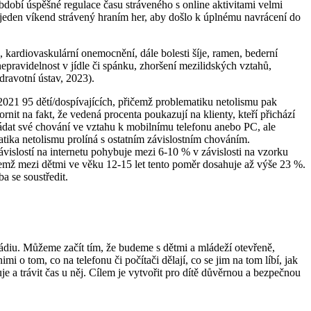
bdobí úspěšné regulace času stráveného s online aktivitami velmi
jeden víkend strávený hraním her, aby došlo k úplnému navrácení do
, kardiovaskulární onemocnění, dále bolesti šíje, ramen, bederní
pravidelnost v jídle či spánku, zhoršení mezilidských vztahů,
zdravotní ústav, 2023).
e 2021 95 dětí/dospívajících, přičemž problematiku netolismu pak
rnit na fakt, že vedená procenta poukazují na klienty, kteří přichází
vládat své chování ve vztahu k mobilnímu telefonu anebo PC, ale
atika netolismu prolíná s ostatním závislostním chováním.
ávislostí na internetu pohybuje mezi 6-10 % v závislosti na vzorku
ičemž mezi dětmi ve věku 12-15 let tento poměr dosahuje až výše 23 %.
a se soustředit.
stádiu. Můžeme začít tím, že budeme s dětmi a mládeží otevřeně,
 o tom, co na telefonu či počítači dělají, co se jim na tom líbí, jak
je a trávit čas u něj. Cílem je vytvořit pro dítě důvěrnou a bezpečnou