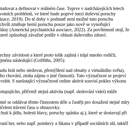
tudovat a definovat v reálném čase. Teprve v nadcházejících letech
ravotních problémů, ve které bude poprvé mezi duševní poruchy
izace, 2019). Do té doby v podstatě není možné tuto poruchu
chvíli zmiňuje herní poruchu pouze jako nově se vynořující
lány (Americká psychiatrická asociace, 2022). Za povšimnutí stojí, že
 které způsobují závažné potíže v oblasti duševního zdraví.
šechny závislosti a které proto tolik zajímá i trápí mnoho rodičů,
ména následující (Griffiths, 2005):
budu hrát nebo sledovat, přemýšlení nad obsahy z virtuálního světa),
o chování, ztráta zájmu o jiné činnosti). Tato význačnost se projeví
rátit. S narůstající význačností online aktivit souvisí pokles výkonu
tupujícím, přičemž stejná aktivita (např. sledování videí) může
nutné se oddávat těmto činnostem déle a častěji pro dosažení stejné míry
čelem trávení času u obrazovky.
i k jídlu, bolesti hlavy, poruchy spánku aj.), které se dostavují při
ní her, nebo např. pomluvy a šikana v případě sociálních sítí, taktéž