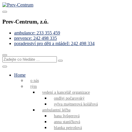
Skip
to
Pomáháme s řešením obtížných životních situací
content
Prev-Centrum
Prev-Centrum, z.ú.
ambulance: 233 355 459
prevence: 242 498 335
poradenství pro děti a mládež: 242 498 334
Zadejte
co
hledáte
...
Home
o nás
tým
vedení a kancelář organizace
ondřej počarovský
sylva majtnerová kolářová
ambulantní léčba
hana švůgerová
anna staníčková
blanka petrošová