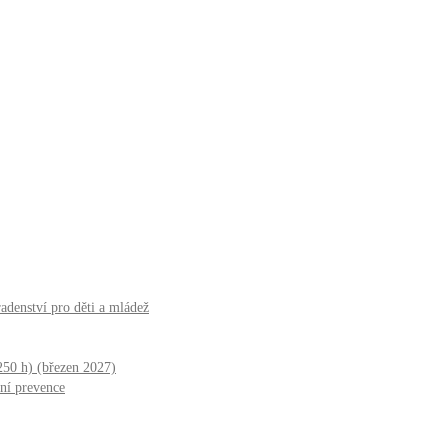
adenství pro děti a mládež
250 h) (březen 2027)
ní prevence