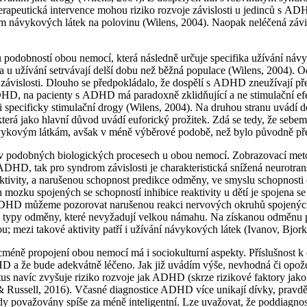
apeutická intervence mohou riziko rozvoje závislosti u jedinců s ADH
ím návykových látek na polovinu (Wilens, 2004). Naopak neléčená zá
u podobností obou nemocí, která následně určuje specifika užívání náv
 a u užívání setrvávají delší dobu než běžná populace (Wilens, 2004). 
 závislosti. Dlouho se předpokládalo, že dospělí s ADHD zneužívají přev
DHD, na pacienty s ADHD má paradoxně zklidňující a ne stimulační efe
i specificky stimulační drogy (Wilens, 2004). Na druhou stranu uvádí 
která jako hlavní důvod uvádí euforický prožitek. Zdá se tedy, že sebe
 návykovým látkám, avšak v méně výběrové podobě, než bylo původně p
v podobných biologických procesech u obou nemocí. Zobrazovací metod
 ADHD, tak pro syndrom závislosti je charakteristická snížená neurotra
aktivity, a narušenou schopnost predikce odměny, ve smyslu schopnosti 
mozku spojených se schopností inhibice reaktivity u dětí je spojena 
 ADHD můžeme pozorovat narušenou reakci nervových okruhů spojenýc
ové typy odměny, které nevyžadují velkou námahu. Na získanou odměnu 
 mezi takové aktivity patří i užívání návykových látek (Ivanov, Bjor
éně propojení obou nemocí má i sociokulturní aspekty. Příslušnost k e
D a že bude adekvátně léčeno. Jak již uvádím výše, nevhodná či opožd
s navíc zvyšuje riziko rozvoje jak ADHD (skrze rizikové faktory jako je
ms & Russell, 2016). Včasné diagnostice ADHD více unikají dívky, pravd
hdy považovány spíše za méně inteligentní. Lze uvažovat, že poddiagno