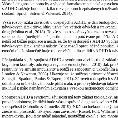
Včasná diagnostika poruchy a vhodná farmakoterapeutická a psychoter
s ADHD snižuje budoucí riziko rozvoje poruch způsobených užíván
(Zulauf, Sprich, Safren & Wilenset, 2014).
Vyšší rozvoj rizika závislosti u dospělých s ADHD je dán biologicko
návykových látek dříve, látky užívají ve větších dávkách a frekvenci,
drog (Molina et al., 2018). To vše samo o sobě zvyšuje riziko rozvoje
sebemedikaci (methylfenidát je stimulancium používané pro léčbu A
neliší od běžné populace a nezdá se, že by si dospělí s ADHD vybíral
návykových látek, změnu nálady. To je rozdíl oproti běžné populaci, 
emoční obtíže skutečně hraje roli ve větší inklinaci lidí s ADHD k
Předpokládá se, že spojitost ADHD a syndromu závislosti má základ 
kognitivní kontroly, odměny a regulace emocí (Frodl, 2010). Jak pro
reaktivity, ve smyslu impulzivity a potíží se započetím či ukončením 
London & Newcorn, 2008). Ukazuje se, že snížená aktivace v částech 
Squegila, Spadoni, Paulus & Tapert, 2011). Zároveň u dospělých s
odměna za určité chování bude příliš malá, a proto vyhledávají tak
inklinují k málo namáhavým aktivitám s vysokou hedonickou odměnou;
Spojitost ADHD a syndromu závislosti má tedy základ biologický, nicm
pravděpodobnost, že dítěti bude včas a správně diagnostikováno ADH
v dospělosti (Slobodin & Crunelle, 2019). Nižší socioekonomický statu
znečištění prostředí), tak syndromu závislosti (Russel, Fort, Willia
hyperaktivita, jsou tedy méně nápadné, neobtěžují okolí, a jsou mno