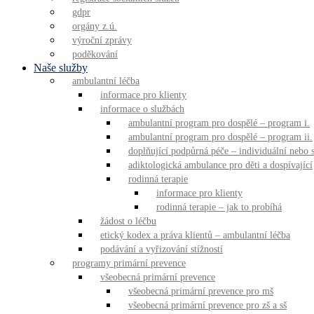
gdpr
orgány z.ú.
výroční zprávy
poděkování
Naše služby
ambulantní léčba
informace pro klienty
informace o službách
ambulantní program pro dospělé – program i.
ambulantní program pro dospělé – program ii.
doplňující podpůrná péče – individuální nebo
adiktologická ambulance pro děti a dospívající
rodinná terapie
informace pro klienty
rodinná terapie – jak to probíhá
žádost o léčbu
etický kodex a práva klientů – ambulantní léčba
podávání a vyřizování stížností
programy primární prevence
všeobecná primární prevence
všeobecná primární prevence pro mš
všeobecná primární prevence pro zš a sš