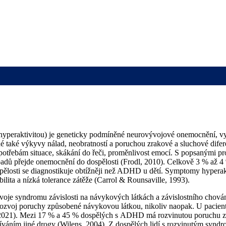
 s hyperaktivitou) je geneticky podmíněné neurovývojové onemocnění, 
né také výkyvy nálad, neobratností a poruchou zrakové a sluchové dif
 potřebám situace, skákání do řeči, proměnlivost emocí. S popsanými p
padů přejde onemocnění do dospělosti (Frodl, 2010). Celkově 3 % až 4
losti se diagnostikuje obtížněji než ADHD u dětí. Symptomy hyperakti
bilita a nízká tolerance zátěže (Carrol & Rounsaville, 1993).
voje syndromu závislosti na návykových látkách a závislostního chová
ro rozvoj poruchy způsobené návykovou látkou, nikoliv naopak. U pacie
., 2021). Mezi 17 % a 45 % dospělých s ADHD má rozvinutou poruchu 
íváním jiné drogy (Wilens, 2004). Z dospělých lidí s rozvinutým syn