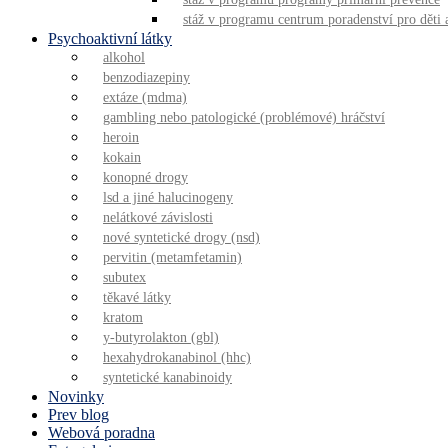
stáž v programu centrum poradenství pro děti 
Psychoaktivní látky
alkohol
benzodiazepiny
extáze (mdma)
gambling nebo patologické (problémové) hráčství
heroin
kokain
konopné drogy
lsd a jiné halucinogeny
nelátkové závislosti
nové syntetické drogy (nsd)
pervitin (metamfetamin)
subutex
těkavé látky
kratom
y-butyrolakton (gbl)
hexahydrokanabinol (hhc)
syntetické kanabinoidy
Novinky
Prev blog
Webová poradna