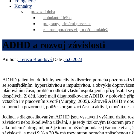
Fotogalerie
Kontakty
provozní doba
ambulantní léčba
programy primární prevence
centrum poradenství pro děti a mládež
ADHD a rozvoj závislosti
Author :
Tereza Brandová
Date :
6.6.2023
ADHD (attention deficit hyperactivity disorder, porucha pozornosti
se soustředěním, hyperaktivitou a impulzivitou, a obvykle doprováze
plánováním času, problém odložit vlastní uspokojení a přizpůsobit se
dospělých. Z dětí, které mají diagnostikované ADHD, v polovině pří
vztazích i v pracovním životě (Murphy, 2005). Zároveň ADHD v dospě
se porucha pozornosti, potíže s organizací času a aktivit, emoční nesta
Jedinci s diagnostikovaným ADHD jsou vystaveni vyššímu riziku roz
závislosti nebo škodlivého užívání, a je tedy rizikovým faktorem p
alkoholem či drogami, než je tomu u běžné populace (Faraone et al
závislosti), a mezi 9 % a 30 % má rozvinutou poruchu způsobenou už