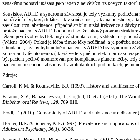
ženskému pohlaví ukázala jako jeden z největších rizikových faktorů
Souvislost ADHD a syndromu závislosti je tedy výzkumy podložená sku
na užívání návykových látek jak v současnosti, tak anamnesticky, a t
závislosti (tzn. abstinence, případně stabilní nízká frekvence a dáv
protože pacienti s ADHD budou mít potíže takový program strukturova
lékem první volby byl lék jiný než stimulancium, vzhledem k jeho ná
(Wilens, 2004). Pokud je léčba těmito léky neúčinná, a je potřeba n
stimulancií, než by bylo nutné u pacienta s ADHD bez syndromu závisl
komorbidity těchto nemocí, která vede k jinému efektu farmakoterape
být pacient pečlivě monitorován pro komplianci s plánem léčby, tedy
pacient není schopen abstinovat v ambulantních podmínkách, je nutné
Zdroje:
Carroll, K.M. & Rounsaville, B.J. (1993). History and significance of 
Faraone, S.V., Banaschewski, T., Coghill, D. et al. (2021). The Wor
Biobehavioral Reviews, 128
, 789-818.
Frodl, T. (2010). Comorbidity of ADHD and substance use disorder 
Horner, B.R. & Scheibe, K.E. (1997). Prevalence and implications of a
Adolescent Psychiatry, 36(1)
, 30-36.
Ivanov, I., Bjork, J.M., Blair, J. & Newcorn, J.H. (2022). Senzitiza