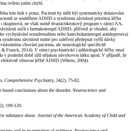
téma ovšem zatím chybí.
a toto brát v potaz. Pacienti by měli být systematicky dotazováni
u pacientů se souběhem ADHD a syndromu závislosti prioritou léčba
lní i skupinová, ne však nutně dvanáctikrokový program v rámci AA,
ávislosti začít s farmakoterapií ADHD, přičemž je vhodné, aby
ého vychytávání noradrenalitnu nebo katecholaminergní antidepresiva)
 syndromu závislosti nutné pro zaléčení předepsat vyšší dávky
islostnímu chování pacienta, ale neurologické specificitě
 & Franck, 2014). V rámci psychiatrické i adiktologické léčby musí
da v poslední době užil nějakou návykovou látku apod. V případě, že
ze efektivně věnovat léčbě ADHD (Wilens, 2004).
rs.
Comprehensive Psychiatry, 34(2)
, 75-82.
-based conclusions about the disorder.
Neuroscience and
2),
109-120.
 for substance abuse.
Journal of the American Academy of Child and
: review and re-examination of evidence.
Neuroscience and