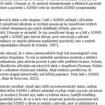
D snížit. Ukazuje se, že správná farmakoterapie u dětských pacientů
vislost u pacientů s ADHD vede ke zhoršení ADHD symptomatiky
ykových látek u této skupiny. Lidé s ADHD začínají s užíváním
Od zneužívání alkoholu se rychleji posouvají ke zneužívání tvrdých
ážně stimulancia pro jejich zklidňující účinek, jako tzv.
kt). Ukazuje se nicméně, že typ zneužívané drogy se u lidí s ADHD
dospělí s ADHD jako hlavní důvod, proč setrvávají u užívání
medikace ve smyslu překonat nepříjemný psychický stav a zmírnit
ředpokládáno (Horner & Scheibe, 1997).
y ukazují, že v obou onemocněních hrají roli neurologické cesty
nsmise dopaminu. To má za následek narušenou kontrolu a inhibici
odhadnout, jaká aktivita povede k jaké míře potěšení (Ivanov, Schulz,
se škodlivým užíváním návykových látek v dospělosti (Norman, Pulido,
h s odhadem očekávané odměny. Mají tendenci predikovat, že
potom reagují intenzivněji, než běžná populace. Tedy lidé s ADHD
k, Blair & Newcorn, 2022).
tnické menšině, stejně jako nižší socioekonomický status, snižuje
ěná léčba ADHD v dětství následně zvyšuje riziko rozvoje závislosti
 nezdravý životní styl, málo vyvážená strava, častější konflikty,
ěpodobně proto, že se u nich více projevuje porucha pozornosti než
stikování ADHD u dívek je jedním z důvodů, proč se příslušnost k