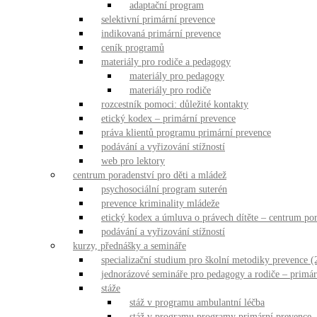
adaptační program
selektivní primární prevence
indikovaná primární prevence
ceník programů
materiály pro rodiče a pedagogy
materiály pro pedagogy
materiály pro rodiče
rozcestník pomoci: důležité kontakty
etický kodex – primární prevence
práva klientů programu primární prevence
podávání a vyřizování stížností
web pro lektory
centrum poradenství pro děti a mládež
psychosociální program suterén
prevence kriminality mládeže
etický kodex a úmluva o právech dítěte – centrum por
podávání a vyřizování stížností
kurzy, přednášky a semináře
specializační studium pro školní metodiky prevence (
jednorázové semináře pro pedagogy a rodiče – primár
stáže
stáž v programu ambulantní léčba
stáž v programu programy primární prevence