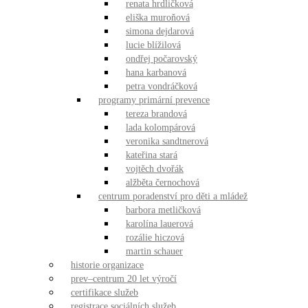
renata hrdličková
eliška muroňová
simona dejdarová
lucie blížilová
ondřej počarovský
hana karbanová
petra vondráčková
programy primární prevence
tereza brandová
lada kolompárová
veronika sandtnerová
kateřina stará
vojtěch dvořák
alžběta černochová
centrum poradenství pro děti a mládež
barbora metličková
karolína lauerová
rozálie hiczová
martin schauer
historie organizace
prev–centrum 20 let výročí
certifikace služeb
registrace sociálních služeb