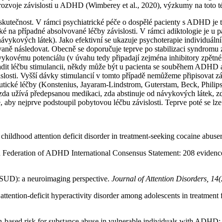
 rozvoje závislosti u ADHD (Wimberey et al., 2020), výzkumy na toto 
tečnost. V rámci psychiatrické péče o dospělé pacienty s ADHD je třeb
aké na případné absolvované léčby závislosti. V rámci adiktologie je 
ky návykových látek). Jako efektivní se ukazuje psychoterapie individuá
ně následovat. Obecně se doporučuje teprve po stabilizaci syndromu z
vykovému potenciálu (v úvahu tedy připadají zejména inhibitory zpětn
asadit léčbu stimulancii, někdy může být u pacienta se souběhem ADHD a
osti. Vyšší dávky stimulancií v tomto případě nemůžeme připisovat záv
utické léčby (Konstenius, Jayaram-Lindstrom, Guterstam, Beck, Philips
 zda užívá předepsanou medikaci, zda abstinuje od návykových látek, z
, aby nejprve podstoupil pobytovou léčbu závislosti. Teprve poté se l
childhood attention deficit disorder in treatment-seeking cocaine abuse
ld Federation of ADHD International Consensus Statement: 208 evidence
(SUD): a neuroimaging perspective.
Journal of Attention Disorders, 14(
ttention-deficit hyperactivity disorder among adolescents in treatment
tion-based risk for substance abuse in vulnerable individuals with ADHD