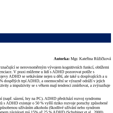
Autorka:
Mgr. Kateřina Růžičková
vyznačující se nerovnoměrným vývojem kognitivních funkcí, obtížemi
erenciace. V praxi můžeme u lidí s ADHD pozorovat potíže s
rojevy ADHD se setkáváme nejen u dětí, ale také u dospívajících a u
 % dospělých trpí ADHD, a onemocnění se výrazně odráží v jejich
vity a impulzivity se s věkem mají tendenci zmírňovat, a zvýrazňuje
ní (např. sázení, hry na PC). ADHD předchází rozvoj syndromu
ntů s ADHD existuje o 50 % vyšší riziko rozvoje poruchy způsobené
způsobenou užíváním alkoholu (škodlivé užívání nebo syndrom
dromem závislosti má 15% až 25 % ADHD (Schubiner et al., 2000).