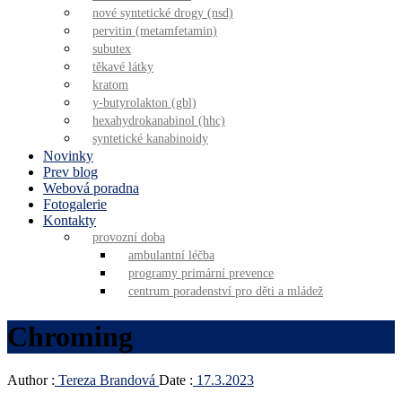
nové syntetické drogy (nsd)
pervitin (metamfetamin)
subutex
těkavé látky
kratom
y-butyrolakton (gbl)
hexahydrokanabinol (hhc)
syntetické kanabinoidy
Novinky
Prev blog
Webová poradna
Fotogalerie
Kontakty
provozní doba
ambulantní léčba
programy primární prevence
centrum poradenství pro děti a mládež
Chroming
Author :
Tereza Brandová
Date :
17.3.2023