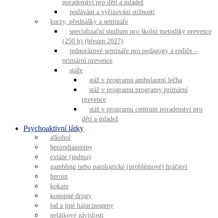
poradenství pro děti a mládež
podávání a vyřizování stížností
kurzy, přednášky a semináře
specializační studium pro školní metodiky prevence
(250 h) (březen 2027)
jednorázové semináře pro pedagogy a rodiče –
primární prevence
stáže
stáž v programu ambulantní léčba
stáž v programu programy primární
prevence
stáž v programu centrum poradenství pro
děti a mládež
Psychoaktivní látky
alkohol
benzodiazepiny
extáze (mdma)
gambling nebo patologické (problémové) hráčství
heroin
kokain
konopné drogy
lsd a jiné halucinogeny
nelátkové závislosti