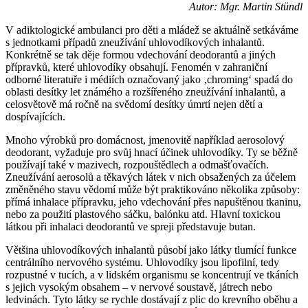
Autor: Mgr. Martin Stündl
V adiktologické ambulanci pro děti a mládež se aktuálně setkáváme
s jednotkami případů zneužívání uhlovodíkových inhalantů.
Konkrétně se tak děje formou vdechování deodorantů a jiných
přípravků, které uhlovodíky obsahují. Fenomén v zahraniční
odborné literatuře i médiích označovaný jako ‚chroming‘ spadá do
oblasti desítky let známého a rozšířeného zneužívání inhalantů, a
celosvětově má ročně na svědomí desítky úmrtí nejen dětí a
dospívajících.
Mnoho výrobků pro domácnost, jmenovitě například aerosolový
deodorant, vyžaduje pro svůj hnací účinek uhlovodíky. Ty se běžně
používají také v mazivech, rozpouštědlech a odmašťovačích.
Zneužívání aerosolů a těkavých látek v nich obsažených za účelem
změněného stavu vědomí může být praktikováno několika způsoby:
přímá inhalace přípravku, jeho vdechování přes napuštěnou tkaninu,
nebo za použití plastového sáčku, balónku atd. Hlavní toxickou
látkou při inhalaci deodorantů ve spreji představuje butan.
Většina uhlovodíkových inhalantů působí jako látky tlumící funkce
centrálního nervového systému. Uhlovodíky jsou lipofilní, tedy
rozpustné v tucích, a v lidském organismu se koncentrují ve tkáních
s jejich vysokým obsahem – v nervové soustavě, játrech nebo
ledvinách. Tyto látky se rychle dostávají z plic do krevního oběhu a