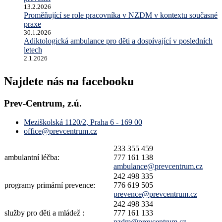
13.2.2026
Proměňující se role pracovníka v NZDM v kontextu současné
praxe
30.1.2026
Adiktologická ambulance pro děti a dospívající v posledních
letech
2.1.2026
Najdete nás na facebooku
Prev-Centrum, z.ú.
Meziškolská 1120/2, Praha 6 - 169 00
office@prevcentrum.cz
233 355 459
ambulantní léčba:
777 161 138
ambulance@prevcentrum.cz
242 498 335
programy primární prevence:
776 619 505
prevence@prevcentrum.cz
242 498 334
služby pro děti a mládež :
777 161 133
nzdm@prevcentrum.cz