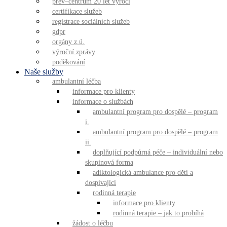
prev–centrum 20 let výročí
certifikace služeb
registrace sociálních služeb
gdpr
orgány z.ú.
výroční zprávy
poděkování
Naše služby
ambulantní léčba
informace pro klienty
informace o službách
ambulantní program pro dospělé – program
i.
ambulantní program pro dospělé – program
ii.
doplňující podpůrná péče – individuální nebo
skupinová forma
adiktologická ambulance pro děti a
dospívající
rodinná terapie
informace pro klienty
rodinná terapie – jak to probíhá
žádost o léčbu