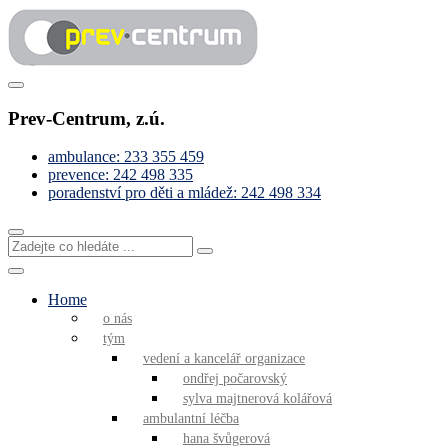
Skip
to
content
Pomáháme s řešením obtížných životních situací
Prev-Centrum
Prev-Centrum, z.ú.
ambulance: 233 355 459
prevence: 242 498 335
poradenství pro děti a mládež: 242 498 334
Zadejte
co
hledáte
...
Home
o nás
tým
vedení a kancelář organizace
ondřej počarovský
sylva majtnerová kolářová
ambulantní léčba
hana švůgerová