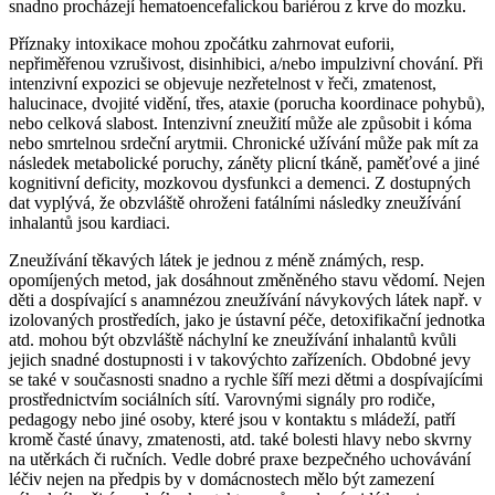
snadno procházejí hematoencefalickou bariérou z krve do mozku.
Příznaky intoxikace mohou zpočátku zahrnovat euforii,
nepřiměřenou vzrušivost, disinhibici, a/nebo impulzivní chování. Při
intenzivní expozici se objevuje nezřetelnost v řeči, zmatenost,
halucinace, dvojité vidění, třes, ataxie (porucha koordinace pohybů),
nebo celková slabost. Intenzivní zneužití může ale způsobit i kóma
nebo smrtelnou srdeční arytmii. Chronické užívání může pak mít za
následek metabolické poruchy, záněty plicní tkáně, paměťové a jiné
kognitivní deficity, mozkovou dysfunkci a demenci. Z dostupných
dat vyplývá, že obzvláště ohroženi fatálními následky zneužívání
inhalantů jsou kardiaci.
Zneužívání těkavých látek je jednou z méně známých, resp.
opomíjených metod, jak dosáhnout změněného stavu vědomí. Nejen
děti a dospívající s anamnézou zneužívání návykových látek např. v
izolovaných prostředích, jako je ústavní péče, detoxifikační jednotka
atd. mohou být obzvláště náchylní ke zneužívání inhalantů kvůli
jejich snadné dostupnosti i v takovýchto zařízeních. Obdobné jevy
se také v současnosti snadno a rychle šíří mezi dětmi a dospívajícími
prostřednictvím sociálních sítí. Varovnými signály pro rodiče,
pedagogy nebo jiné osoby, které jsou v kontaktu s mládeží, patří
kromě časté únavy, zmatenosti, atd. také bolesti hlavy nebo skvrny
na utěrkách či ručních. Vedle dobré praxe bezpečného uchovávání
léčiv nejen na předpis by v domácnostech mělo být zamezení