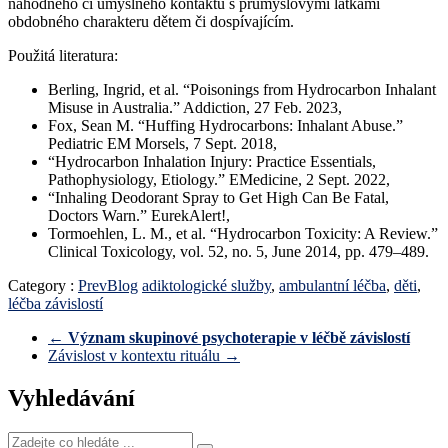
náhodného či úmyslného kontaktu s průmyslovými látkami
obdobného charakteru dětem či dospívajícím.
Použitá literatura:
Berling, Ingrid, et al. “Poisonings from Hydrocarbon Inhalant
Misuse in Australia.” Addiction, 27 Feb. 2023,
Fox, Sean M. “Huffing Hydrocarbons: Inhalant Abuse.”
Pediatric EM Morsels, 7 Sept. 2018,
“Hydrocarbon Inhalation Injury: Practice Essentials,
Pathophysiology, Etiology.” EMedicine, 2 Sept. 2022,
“Inhaling Deodorant Spray to Get High Can Be Fatal,
Doctors Warn.” EurekAlert!,
Tormoehlen, L. M., et al. “Hydrocarbon Toxicity: A Review.”
Clinical Toxicology, vol. 52, no. 5, June 2014, pp. 479–489.
Category :
PrevBlog
adiktologické služby
,
ambulantní léčba
,
děti
,
léčba závislostí
←
Význam skupinové psychoterapie v léčbě závislostí
Závislost v kontextu rituálu
→
Vyhledávání
Zadejte