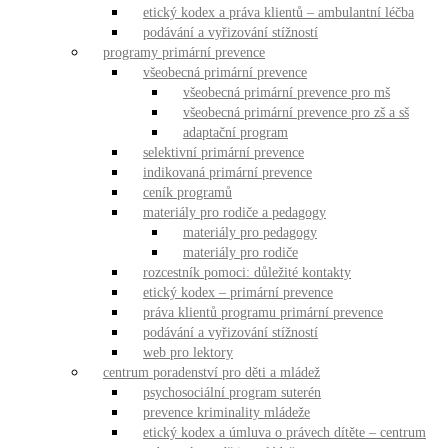
etický kodex a práva klientů – ambulantní léčba
podávání a vyřizování stížností
programy primární prevence
všeobecná primární prevence
všeobecná primární prevence pro mš
všeobecná primární prevence pro zš a sš
adaptační program
selektivní primární prevence
indikovaná primární prevence
ceník programů
materiály pro rodiče a pedagogy
materiály pro pedagogy
materiály pro rodiče
rozcestník pomoci: důležité kontakty
etický kodex – primární prevence
práva klientů programu primární prevence
podávání a vyřizování stížností
web pro lektory
centrum poradenství pro děti a mládež
psychosociální program suterén
prevence kriminality mládeže
etický kodex a úmluva o právech dítěte – centrum