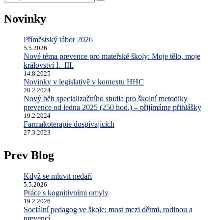
co
hledáte
Novinky
...
Příměstský tábor 2026
5.5.2026
Nové téma prevence pro mateřské školy: Moje tělo, moje
království I.–III.
14.8.2025
Novinky v legislativě v kontextu HHC
28.2.2024
Nový běh specializačního studia pro školní metodiky
prevence od ledna 2025 (250 hod.) – přijímáme přihlášky
19.2.2024
Farmakoterapie dospívajících
27.3.2023
Prev Blog
Když se mluvit nedaří
5.5.2026
Práce s kognitivními omyly
19.2.2026
Sociální pedagog ve škole: most mezi dětmi, rodinou a
prevencí