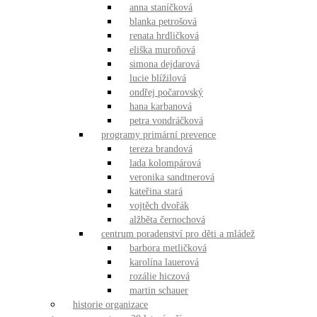
anna staníčková
blanka petrošová
renata hrdličková
eliška muroňová
simona dejdarová
lucie blížilová
ondřej počarovský
hana karbanová
petra vondráčková
programy primární prevence
tereza brandová
lada kolompárová
veronika sandtnerová
kateřina stará
vojtěch dvořák
alžběta černochová
centrum poradenství pro děti a mládež
barbora metličková
karolína lauerová
rozálie hiczová
martin schauer
historie organizace