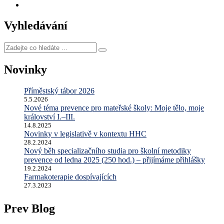
Vyhledávání
Zadejte
co
hledáte
Novinky
...
Příměstský tábor 2026
5.5.2026
Nové téma prevence pro mateřské školy: Moje tělo, moje
království I.–III.
14.8.2025
Novinky v legislativě v kontextu HHC
28.2.2024
Nový běh specializačního studia pro školní metodiky
prevence od ledna 2025 (250 hod.) – přijímáme přihlášky
19.2.2024
Farmakoterapie dospívajících
27.3.2023
Prev Blog