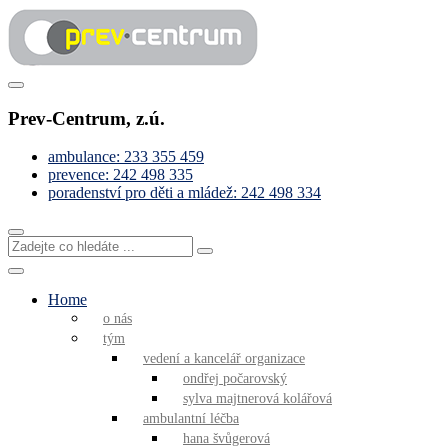
Skip
to
content
Pomáháme s řešením obtížných životních situací
Prev-Centrum
Prev-Centrum, z.ú.
ambulance: 233 355 459
prevence: 242 498 335
poradenství pro děti a mládež: 242 498 334
Zadejte
co
hledáte
...
Home
o nás
tým
vedení a kancelář organizace
ondřej počarovský
sylva majtnerová kolářová
ambulantní léčba
hana švůgerová