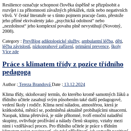
Resilience označuje schopnost člověka úspěšně se přizpůsobit a
rozvíjet i za přítomnosti závažných překážek, rizik nebo negativních
vlivů. V české literatuře se s tímto pojmem pracuje často, přestože
jeho přímé ekvivalenty jako „psychická odolnost“ nebo
„nezdolnost“ jeho komplexní povahu plně nevystihují (Novotný,
2008).
Category :
PrevBlog
adiktologické služby
,
ambulantní léčba
,
děti
,
léčba závislostí
,
nízkoprahové zařízení
,
primární prevence
,
školy
Více zde
Práce s klimatem třídy z pozice třídního
pedagoga
Author :
Tereza Brandová
Date :
13.12.2024
Klima třídy, skloňovaný termín, do kterého kromě samotných žáků a
třídního učitele zasahují svým působením také další pedagogové,
vedení školy i rodiče. Klima není náladou, atmosférou, která je
krátkodobá, měnící se, podmíněná aktuálně probíhajícími situacemi.
Naopak, klima přetrvává, je stále přítomné, tvoří emoční naladění
skupiny, ovlivňuje prožívání a nálady členů skupiny, vztahy mezi
nimi i vzdělávací proces. Pro třídního učitele je práce s třídním