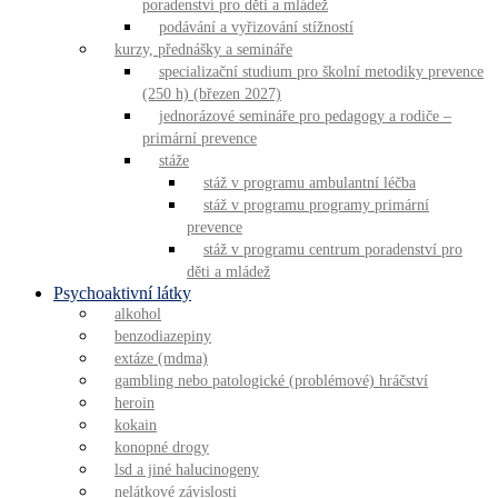
poradenství pro děti a mládež
podávání a vyřizování stížností
kurzy, přednášky a semináře
specializační studium pro školní metodiky prevence
(250 h) (březen 2027)
jednorázové semináře pro pedagogy a rodiče –
primární prevence
stáže
stáž v programu ambulantní léčba
stáž v programu programy primární
prevence
stáž v programu centrum poradenství pro
děti a mládež
Psychoaktivní látky
alkohol
benzodiazepiny
extáze (mdma)
gambling nebo patologické (problémové) hráčství
heroin
kokain
konopné drogy
lsd a jiné halucinogeny
nelátkové závislosti