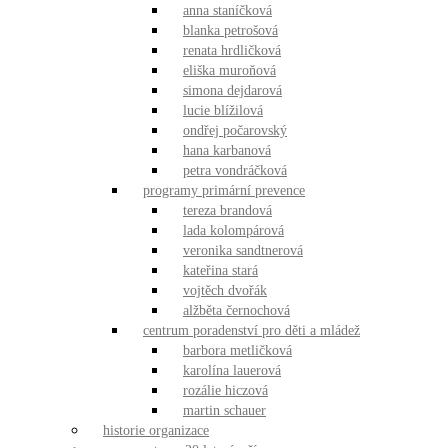
anna staníčková
blanka petrošová
renata hrdličková
eliška muroňová
simona dejdarová
lucie blížilová
ondřej počarovský
hana karbanová
petra vondráčková
programy primární prevence
tereza brandová
lada kolompárová
veronika sandtnerová
kateřina stará
vojtěch dvořák
alžběta černochová
centrum poradenství pro děti a mládež
barbora metličková
karolína lauerová
rozálie hiczová
martin schauer
historie organizace