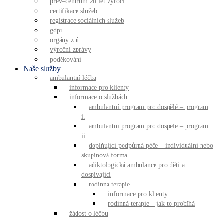
prev–centrum 20 let výročí
certifikace služeb
registrace sociálních služeb
gdpr
orgány z.ú.
výroční zprávy
poděkování
Naše služby
ambulantní léčba
informace pro klienty
informace o službách
ambulantní program pro dospělé – program
i.
ambulantní program pro dospělé – program
ii.
doplňující podpůrná péče – individuální nebo
skupinová forma
adiktologická ambulance pro děti a
dospívající
rodinná terapie
informace pro klienty
rodinná terapie – jak to probíhá
žádost o léčbu