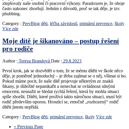
zlepšovaly naše osobní či pracovní výkony. Paradoxem je, že oboje
často nakonec zhoršují. Jedním z důvodů, proč se tak děje, je tzv.
phubbing.
Category :
PrevBlog
děti
,
léčba závislostí
,
primární prevence
,
školy
Více zde
Moje dítě je šikanováno – postup řešení
pro rodiče
Author :
Tereza Brandová
Date :
29.8.2023
První krok, jak se dozvědět o tom, že se mému dítěti ve škole něco
děje, je poměrně jednoduchý – je třeba zajímat se o něj, všímat si ho.
Pokud máme pocit, že naše dítě projevuje některým ze znaků
šikany, je důležité nepanikařit a nenechat se ovládnout silnými
emocemi, nesnažit se hledat rychlá řešení, která by mohla situaci
spíše zhoršit. Dítěti, které prožívá takto náročnou situaci, musí být
rodič především oporou. Hroutící se, emočně „rozhozený“ rodič
dítěti jistotu nepřidá.
Category :
PrevBlog
děti
,
primární prevence
,
školy
Více zde
« Previous Page