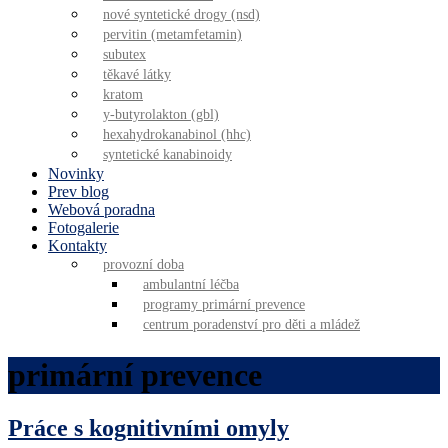
nové syntetické drogy (nsd)
pervitin (metamfetamin)
subutex
těkavé látky
kratom
y-butyrolakton (gbl)
hexahydrokanabinol (hhc)
syntetické kanabinoidy
Novinky
Prev blog
Webová poradna
Fotogalerie
Kontakty
provozní doba
ambulantní léčba
programy primární prevence
centrum poradenství pro děti a mládež
primární prevence
Práce s kognitivními omyly