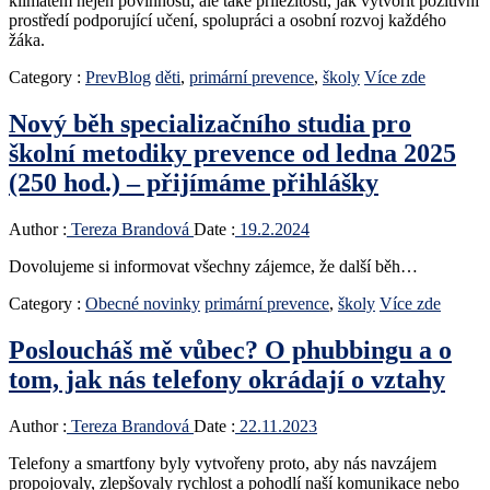
klimatem nejen povinností, ale také příležitostí, jak vytvořit pozitivní
prostředí podporující učení, spolupráci a osobní rozvoj každého
žáka.
Category :
PrevBlog
děti
,
primární prevence
,
školy
Více zde
Nový běh specializačního studia pro
školní metodiky prevence od ledna 2025
(250 hod.) – přijímáme přihlášky
Author :
Tereza Brandová
Date :
19.2.2024
Dovolujeme si informovat všechny zájemce, že další běh…
Category :
Obecné novinky
primární prevence
,
školy
Více zde
Posloucháš mě vůbec? O phubbingu a o
tom, jak nás telefony okrádají o vztahy
Author :
Tereza Brandová
Date :
22.11.2023
Telefony a smartfony byly vytvořeny proto, aby nás navzájem
propojovaly, zlepšovaly rychlost a pohodlí naší komunikace nebo