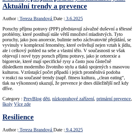
Aktuální trendy a prevence
Author :
Tereza Brandová
Date :
3.6.2025
Poruchy příjmu potravy (PPP) představují závažné duševní a tělesné
problémy, které postihují stále větší množství mladistvých. Tyto
poruchy, jako jsou anorexie, bulimie nebo záchvatovité přejídání, se
vyvinuly v komplexní fenomény, které ovlivňují nejen vztah k jídlu,
ale i celkový pohled na sebe a vlastní tělo. V současnosti se však
objevují i nové typy poruch příjmu potravy, jako je ortorexie a
bigorexie, které mají specifické rysy a často jsou částečně
důsledkem moderního životního stylu a tlaků spojených s masovou
kulturou. Vzrůstající počet případů i jejich proměnlivá podoba
v reakci na současné trendy (např. fitness kultura, „clean eating“,
tlak na výkonnost) ukazují, že prevence je dnes důležitější než kdy
dříve.
Category :
PrevBlog
děti
,
nízkoprahové zařízení
,
primární prevence
,
školy
Více zde
Resilience
Author :
Tereza Brandová
Date :
9.4.2025