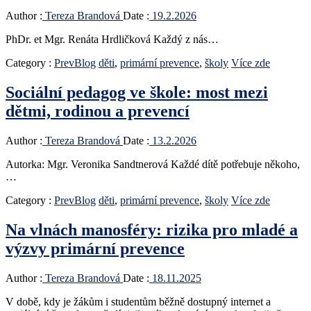
Author :
Tereza Brandová
Date :
19.2.2026
PhDr. et Mgr. Renáta Hrdličková Každý z nás…
Category :
PrevBlog
děti
,
primární prevence
,
školy
Více zde
Sociální pedagog ve škole: most mezi
dětmi, rodinou a prevencí
Author :
Tereza Brandová
Date :
13.2.2026
Autorka: Mgr. Veronika Sandtnerová Každé dítě potřebuje někoho,
…
Category :
PrevBlog
děti
,
primární prevence
,
školy
Více zde
Na vlnách manosféry: rizika pro mladé a
výzvy primární prevence
Author :
Tereza Brandová
Date :
18.11.2025
V době, kdy je žákům i studentům běžně dostupný internet a