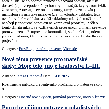
sociální sítě, se do popředí rizikového chování pomalu, ale jistě
dostává (a pravděpodobně bychom byli přesnější, kdybychom řekli,
že se sem již dostal) i jev online kultury, který je označován jako
manosféra a s ním také incelové (z aj. involuntary celibates, tedy
nedobrovolně v celibátu) a další subkultury mladých mužů, které
nabízejí jednoduché odpovědi na komplexní problémy. Začít o
tomto tématu mluvit ve vzdělávacích programech primární prevence
proto znamená přistupovat ke komunikaci, spolupráci a genderu
jako k prostorům, které lze ovlivnit dříve než dojde ke škodlivým
projevům.
Category :
PrevBlog
primární prevence
Více zde
Nové téma prevence pro mateřské
školy: Moje tělo, moje království I.–III.
Author :
Tereza Brandová
Date :
14.8.2025
Rozšiřujeme nabídku preventivního programu pro mateřské školy
o…
Category :
Obecné novinky
děti
,
primární prevence
,
školy
Více zde
Poruchy příjmu potravy u mladistvých: