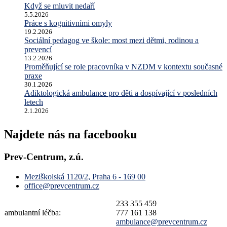
Když se mluvit nedaří
5.5.2026
Práce s kognitivními omyly
19.2.2026
Sociální pedagog ve škole: most mezi dětmi, rodinou a
prevencí
13.2.2026
Proměňující se role pracovníka v NZDM v kontextu současné
praxe
30.1.2026
Adiktologická ambulance pro děti a dospívající v posledních
letech
2.1.2026
Najdete nás na facebooku
Prev-Centrum, z.ú.
Meziškolská 1120/2, Praha 6 - 169 00
office@prevcentrum.cz
233 355 459
ambulantní léčba:
777 161 138
ambulance@prevcentrum.cz