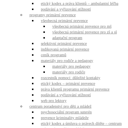
etický kodex a práva klientů – ambulantní léčba
podávání a vyřizování stížností
programy primární prevence
všeobecná primární prevence
všeobecná primární prevence pro mš
všeobecná primární prevence pro zš a sš
adaptační program
selektivní primární prevence
indikovaná primární prevence
ceník programů
materiály pro rodiče a pedagogy
materiály pro pedagogy
materiály pro rodiče
rozcestník pomoci: důležité kontakty
etický kodex – primární prevence
práva klientů programu primární prevence
podávání a vyřizování stížností
web pro lektory
centrum poradenství pro děti a mládež
psychosociální program suterén
prevence kriminality mládeže
etický kodex a úmluva o právech dítěte – centrum